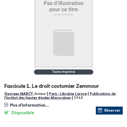
Texte Imprimé
Fascicule 1.
Le droit coutumier Zemmour
|
|
Georges MARCY
, Auteur
Paris : Librairie Larose
Publications de
|
l'institut des hautes études Marocaines
1945
Plus d'information...
Réserver
Disponible