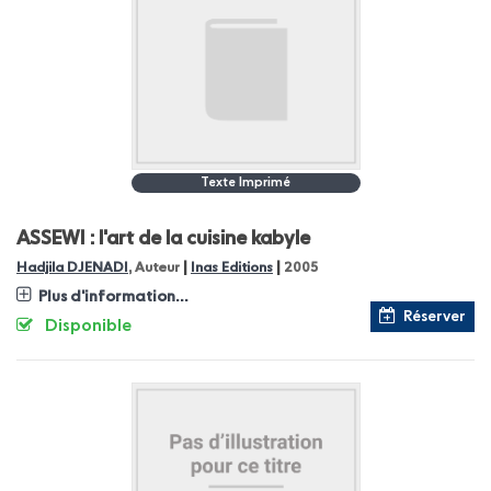
Texte Imprimé
ASSEWI : l'art de la cuisine kabyle
|
|
Hadjila DJENADI
, Auteur
Inas Editions
2005
Plus d'information...
Réserver
Disponible