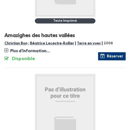
Texte Imprimé
Amazighes des hautes vallées
|
|
Christian Bon
;
Béatrice Lecestre-Rollier
Terre en vues
2008
Plus d'information...
Réserver
Disponible