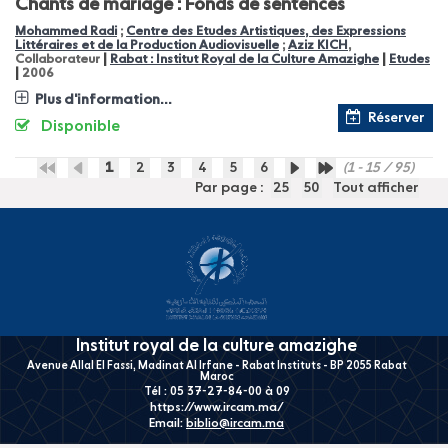
Chants de mariage : Fonds de sentences
Mohammed Radi
;
Centre des Etudes Artistiques, des Expressions
Littéraires et de la Production Audiovisuelle
;
Aziz KICH
,
|
|
Collaborateur
Rabat : Institut Royal de la Culture Amazighe
Etudes
|
2006
Plus d'information...
Réserver
Disponible
1
2
3
4
5
6
(1 - 15 / 95)
Par page :
25
50
Tout afficher
Institut royal de la culture amazighe
Avenue Allal El Fassi, Madinat Al Irfane - Rabat Instituts - BP 2055 Rabat
Maroc
Tél : 05 37-27-84-00 à 09
https://www.ircam.ma/
Email:
biblio@ircam.ma