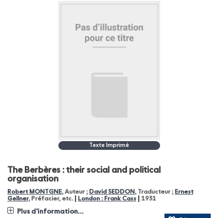
Texte Imprimé
The Berbères : their social and political
organisation
Robert MONTGNE
, Auteur ;
David SEDDON
, Traducteur ;
Ernest
|
|
Gellner
, Préfacier, etc.
London : Frank Cass
1931
Plus d'information...