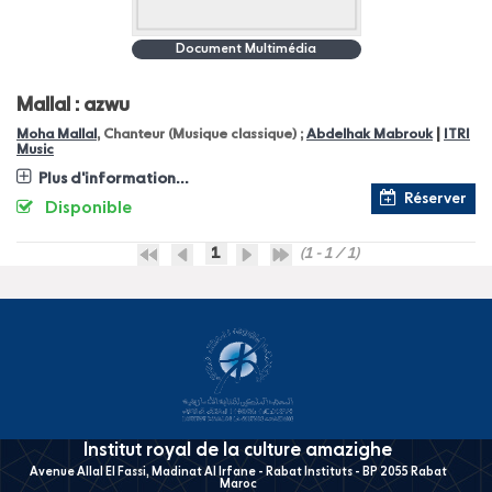
Document Multimédia
Mallal : azwu
|
Moha Mallal
, Chanteur (Musique classique) ;
Abdelhak Mabrouk
ITRI
Music
Plus d'information...
Réserver
Disponible
1
(1 - 1 / 1)
Institut royal de la culture amazighe
Avenue Allal El Fassi, Madinat Al Irfane - Rabat Instituts - BP 2055 Rabat
Maroc