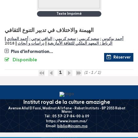
Texte Imprimé
الهيمنة والاختلاف في تدبير التنوع الثقافي
|
أحمد المنادي
;
الوافي نوحي
;
سعيد كريمي
;
سعيد كريمي
;
أحمد بوكوس
|
|
2018
دراسات و أبحاث
الرباط : المعهد الملكي للثقافة الأمازيغية
Plus d'information...
Réserver
Disponible
1
(1 - 1 / 1)
Institut royal de la culture amazighe
Avenue Allal El Fassi, Madinat Al Irfane - Rabat Instituts - BP 2055 Rabat
Maroc
Tél : 05 37-27-84-00 à 09
https://www.ircam.ma/
Email:
biblio@ircam.ma