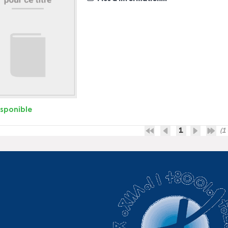
isponible
1
(1 