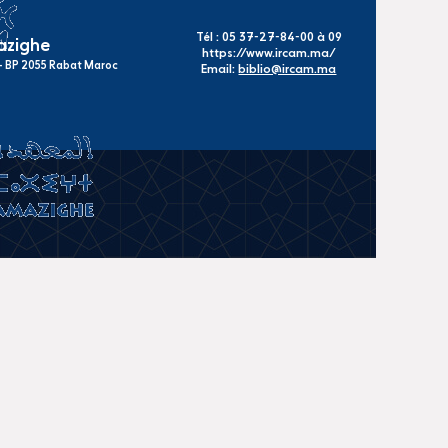
Tél : 05 37-27-84-00 à 09
mazighe
https://www.ircam.ma/
s - BP 2055 Rabat Maroc
Email:
biblio@ircam.ma