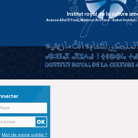
Institut royal de la culture a
Avenue Allal El Fassi, Madinat Al Irfane - Rabat Institut
nnecter
Mot de passe oublié ?