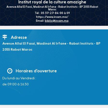
Institut royal de la culture amazighe
Avenue Allal El Fassi, Madinat Al Irfane - Rabat Instituts - BP 2055 Rabat
Maroc
Tél : 05 37-27-84-00 à 09
https://www.ircam.ma/
Email:
biblio@ircam.ma
Adresse
Avenue Allal El Fassi, Madinat Al Irfane - Rabat Instituts - BP
2055 Rabat Maroc
Horaires d'ouverture
Du lundi au Vendredi :
de 09:00 à 16:30