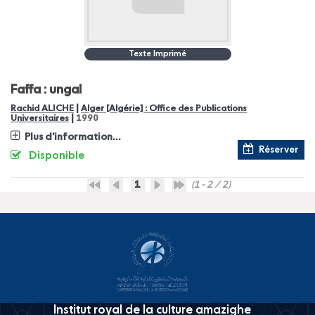
Texte Imprimé
Faffa : ungal
|
Rachid ALICHE
Alger [Algérie] : Office des Publications
|
Universitaires
1990
Plus d'information...
Réserver
Disponible
1
(1 - 2 / 2)
Institut royal de la culture amazighe