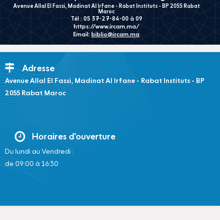
Avenue Allal El Fassi, Madinat Al Irfane - Rabat Instituts - BP 2055 Rabat
Maroc
Tél : 05 37-27-84-00 à 09
https://www.ircam.ma/
Email:
biblio@ircam.ma
Adresse
Avenue Allal El Fassi, Madinat Al Irfane - Rabat Instituts - BP
2055 Rabat Maroc
Horaires d'ouverture
Du lundi au Vendredi :
de 09:00 à 16:30