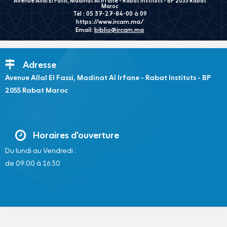
Avenue Allal El Fassi, Madinat Al Irfane - Rabat Instituts - BP 2055 Rabat
Maroc
Tél : 05 37-27-84-00 à 09
https://www.ircam.ma/
Email:
biblio@ircam.ma
Adresse
Avenue Allal El Fassi, Madinat Al Irfane - Rabat Instituts - BP
2055 Rabat Maroc
Horaires d'ouverture
Du lundi au Vendredi :
de 09:00 à 16:30