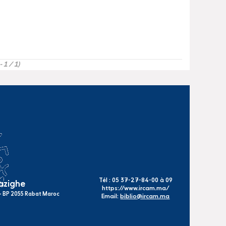
- 1 / 1)
Tél : 05 37-27-84-00 à 09
mazighe
https://www.ircam.ma/
s - BP 2055 Rabat Maroc
Email:
biblio@ircam.ma