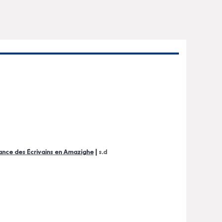
|
liance des Écrivains en Amazighe
s.d