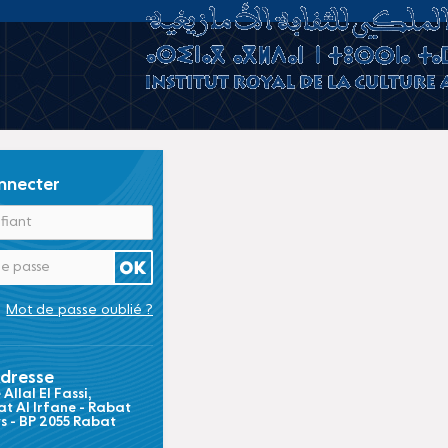
nnecter
Mot de passe oublié ?
dresse
Allal El Fassi,
t Al Irfane - Rabat
ts - BP 2055 Rabat