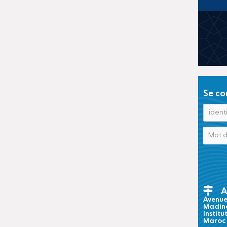
Se co
A
Avenue 
Madina
Institu
Maroc