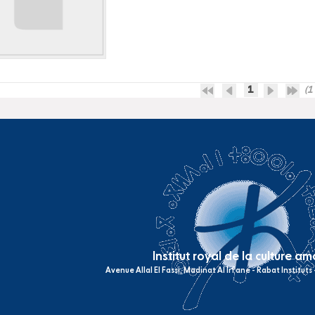
1
(1 
Institut royal de la culture a
Avenue Allal El Fassi, Madinat Al Irfane - Rabat Institut