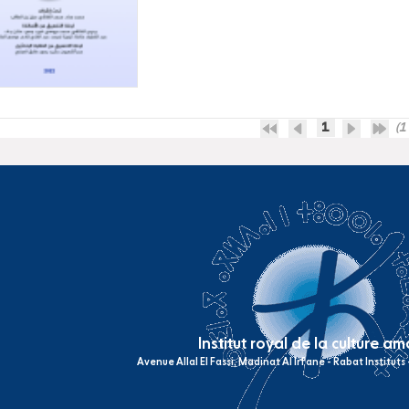
1
(1 
Institut royal de la culture a
Avenue Allal El Fassi, Madinat Al Irfane - Rabat Institut