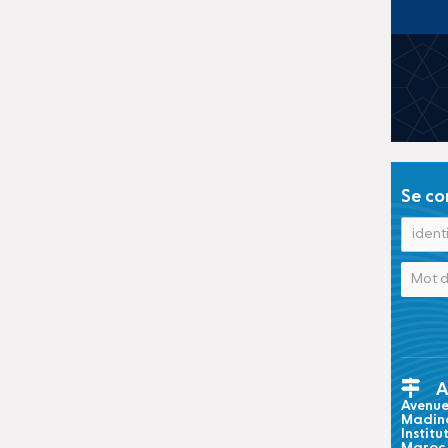
Se co
A
Avenue 
Madina
Institu
Maroc