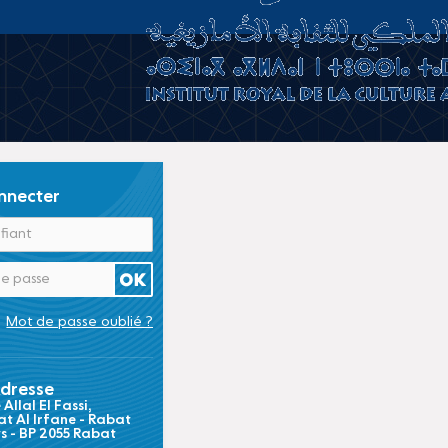
nnecter
Mot de passe oublié ?
dresse
Allal El Fassi,
t Al Irfane - Rabat
ts - BP 2055 Rabat