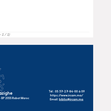
- 1 / 1)
Tél : 05 37-27-84-00 à 09
mazighe
https://www.ircam.ma/
s - BP 2055 Rabat Maroc
Email:
biblio@ircam.ma