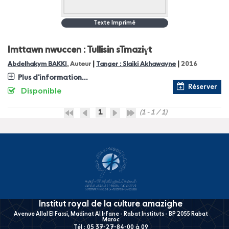
Texte Imprimé
Imttawn nwuccen : Tullisin sTmaziɣt
|
|
Abdelhakym BAKKI
, Auteur
Tanger : Slaiki Akhawayne
2016
Plus d'information...
Réserver
Disponible
1
(1 - 1 / 1)
Institut royal de la culture amazighe
Avenue Allal El Fassi, Madinat Al Irfane - Rabat Instituts - BP 2055 Rabat
Maroc
Tél : 05 37-27-84-00 à 09