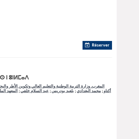
Réserver
 ⵏ ⵓⵏⵍⵎⴰⴷ
المغرب. وزارة التربية الوطنية والتعليم العالي وتكوين الأطر والب
أكناو
;
محمد البغدادي
;
بلعيد بودريس
;
عبد السلام خلفي
;
المعهد المل