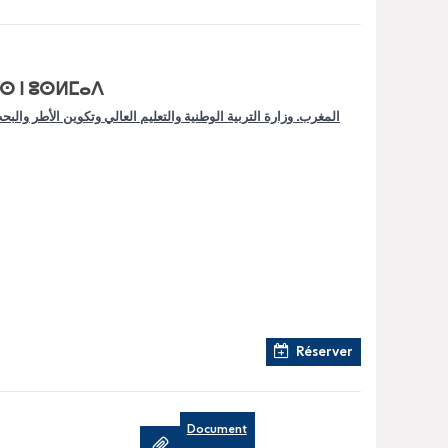
ⵙ ⵏ ⵓⵙⵍⵎⴰⴷ
المغرب. وزارة التربية الوطنية والتعليم العالي وتكوين الأطر والب
Réserver
Document