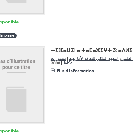
isponible
 Imprimé
ⵜⵉⴼⴰⵡⵉⵏ ⴰ ⵜⴰⵎⴰⵣⵉⵖⵜ 3: ⴰⴷⵍⵉⵙ
|
 العلمي
;
المعهد الملكي للثقافة الأمازيغية
منشورات
|
عكاظ
2008
Plus d'information...
isponible