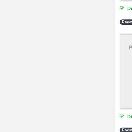
D
Docum
D
Docum