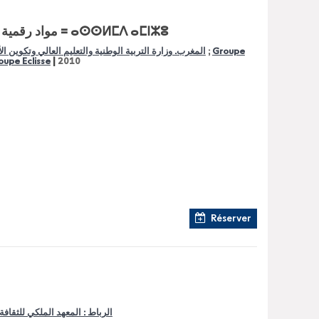
مواد رقمية لتعليم اللغة الأمازيغية : التعليم الإبتدائي = ⴰⵙⵙⵍⵎⴷ ⴰⵎⵏⵣⵓ
Groupe
;
المغرب. وزارة التربية الوطنية والتعليم العالي وتكوين ا
|
oupe Eclisse
2010
Réserver
الرباط : المعهد الملكي للثقافة 