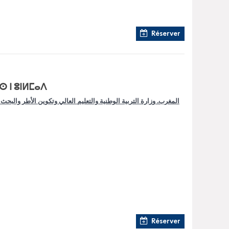
Réserver
 ⵏ ⵓⵏⵍⵎⴰⴷ
المغرب. وزارة التربية الوطنية والتعليم العالي وتكوين الأطر والبحث
Réserver