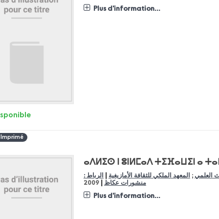
Plus d'information...
isponible
 Imprimé
ⴰⴷⵍⵉⵙ ⵏ ⵓⵏⵍⵎⴰⴷ ⵜⵉⴼⴰⵡⵉⵏ ⴰ ⵜ
|
حث العلمي
;
المعهد الملكي للثقافة الأمازيغية
الرباط :
|
منشورات عكاظ
2009
Plus d'information...