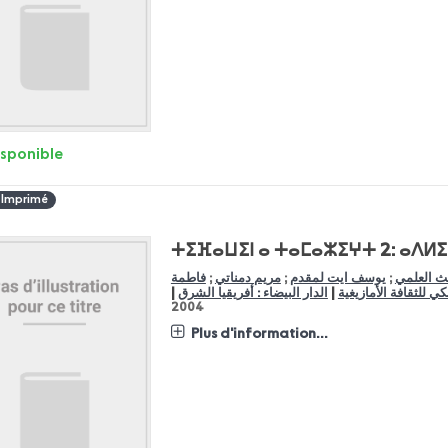
isponible
 Imprimé
ⵜⵉⴼⴰⵡⵉⵏ ⴰ ⵜⴰⵎⴰⵣⵉⵖⵜ 2: ⴰⴷⵍⵉⵙ
حث العلمي
;
يوسف ايت لمقدم
;
مريم دمناتي
;
فاطمة
|
|
كي للثقافة الأمازيغية
الدار البيضاء : أفريقيا الشرق
2004
Plus d'information...