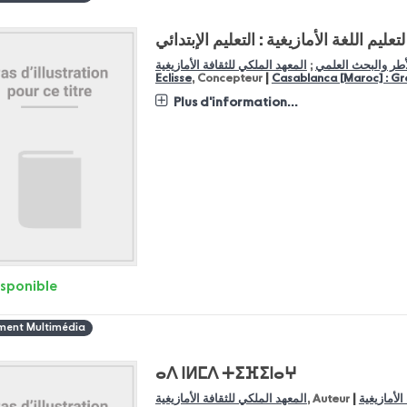
لأطر والبحث العلمي
;
المعهد الملكي للثقافة الأمازيغية
|
Eclisse
, Concepteur
Casablanca [Maroc] : Gr
Plus d'information...
isponible
ent Multimédia
ⴰⴷ ⵏⵍⵎⴷ ⵜⵉⴼⵉⵏⴰⵖ
|
الأمازيغية
, Auteur
المعهد الملكي للثقافة الأمازيغية