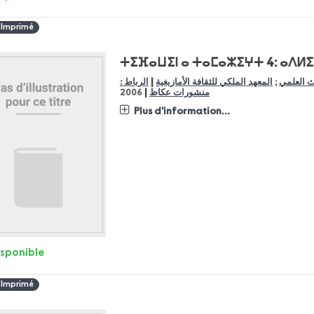
 Imprimé
ⵜⵉⴼⴰⵡⵉⵏ ⴰ ⵜⴰⵎⴰⵣⵉⵖⵜ 4: ⴰⴷⵍⵉ
|
حث العلمي
;
المعهد الملكي للثقافة الأمازيغية
الرباط :
|
منشورات عكاظ
2006
Plus d'information...
isponible
 Imprimé