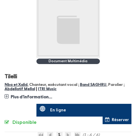
Document Multimédia
Tilelli
Nba et Xalid
, Chanteur, exécutant vocal ;
Band SAGHRU
, Parolier ;
|
Abdellatif Mellal
ITRI Music
Plus d'information...
En ligne
Réserver
Disponible
1
(1 - 6 / 6)