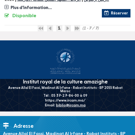
Plus d'information...
Réserver
Disponible
1
(1 - 7 / 7)
Institut royal de la culture amazighe
Avenue Allal El Fassi, Madinat Al Irfane - Rabat Instituts - BP 2055 Rabat
Maroc
Tél : 05 37-27-84-00 à 09
https://www.ircam.ma/
Email:
biblio@ircam.ma
Adresse
Avenue Allal El Fassi, Madinat Al Irfane - Rabat Instituts - BP