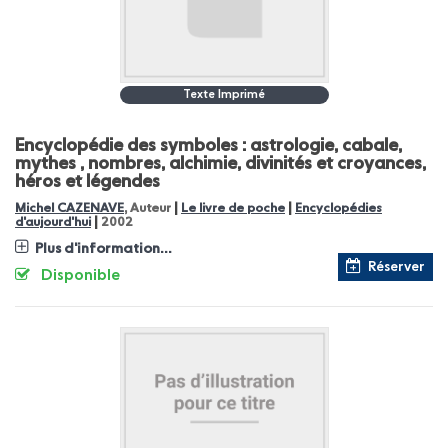
Texte Imprimé
Encyclopédie des symboles : astrologie, cabale,
mythes , nombres, alchimie, divinités et croyances,
héros et légendes
|
|
Michel CAZENAVE
, Auteur
Le livre de poche
Encyclopédies
|
d'aujourd'hui
2002
Plus d'information...
Réserver
Disponible