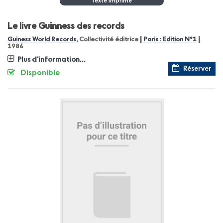
Texte Imprimé
Le livre Guinness des records
|
|
Guiness World Records
, Collectivité éditrice
Paris : Edition N°1
1986
Plus d'information...
Réserver
Disponible