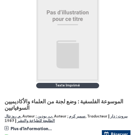
Texte Imprimé
الموسوعة الفلسفية : وضع لجنة من العلماء والأكاديميين
السوفياتيين
|
م. روزنتال
, Auteur ;
ب. يودين
, Auteur ;
سمير كرم
, Traducteur
بيروت : دار
|
1987
الطليعة للطباعة والنشر
Plus d'information...
Réserver