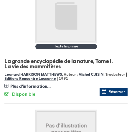
Texte Imprimé
La grande encyclopédie de la nature, Tome I.
La vie des mammifères
|
Leonard HARRISON MATTHEWS
, Auteur ;
Michel CUISIN
, Traducteur
|
Editions Rencontre Lausanne
1971
Plus d'information...
Réserver
Disponible