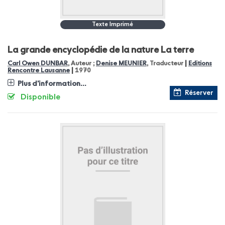
Texte Imprimé
La grande encyclopédie de la nature
La terre
|
Carl Owen DUNBAR
, Auteur ;
Denise MEUNIER
, Traducteur
Editions
|
Rencontre Lausanne
1970
Plus d'information...
Réserver
Disponible