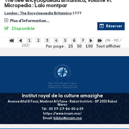
The new encyclopaedia Britannica, Volume VI.
Micropedia : Lalo montpar
London : The Encyclopaedia Britannica
1977
Plus d'information...
Réserver
Disponible
1
2
3
4
5
6
7
(76 - 90 /
102)
Par page :
25
50
100
Tout afficher
Institut royal de la culture amazighe
Avenue Allal El Fassi, Madinat Al Irfane - Rabat Instituts - BP 2055 Rabat
Maroc
Tél : 05 37-27-84-00 à 09
https://www.ircam.ma/
Email:
biblio@ircam.ma