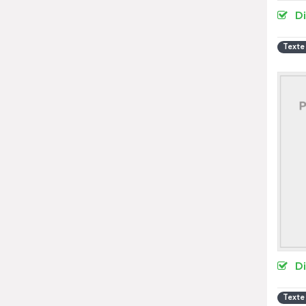
D
Texte
D
Texte