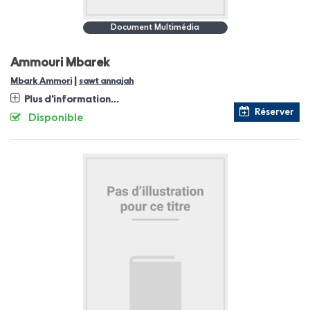
Document Multimédia
Ammouri Mbarek
|
Mbark Ammori
sawt annajah
Plus d'information...
Réserver
Disponible