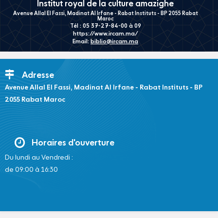
Institut royal de la culture amazighe
Avenue Allal El Fassi, Madinat Al Irfane - Rabat Instituts - BP 2055 Rabat
Maroc
Tél : 05 37-27-84-00 à 09
https://www.ircam.ma/
Email:
biblio@ircam.ma
Adresse
Avenue Allal El Fassi, Madinat Al Irfane - Rabat Instituts - BP
2055 Rabat Maroc
Horaires d'ouverture
Du lundi au Vendredi :
de 09:00 à 16:30