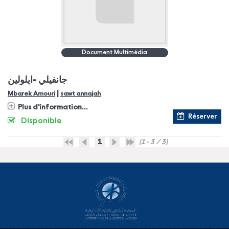
Document Multimédia
جانفيلي -ايلولين
|
Mbarek Amouri
sawt annajah
Plus d'information...
Réserver
Disponible
1
(1 - 3 / 3)