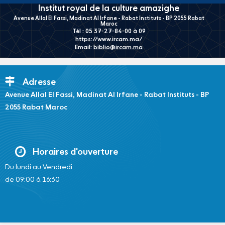
Institut royal de la culture amazighe
Avenue Allal El Fassi, Madinat Al Irfane - Rabat Instituts - BP 2055 Rabat
Maroc
Tél : 05 37-27-84-00 à 09
https://www.ircam.ma/
Email:
biblio@ircam.ma
Adresse
Avenue Allal El Fassi, Madinat Al Irfane - Rabat Instituts - BP
2055 Rabat Maroc
Horaires d'ouverture
Du lundi au Vendredi :
de 09:00 à 16:30