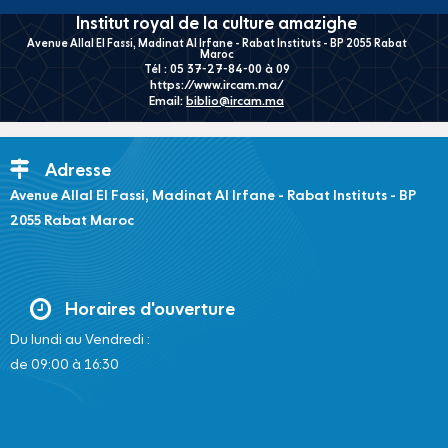
Institut royal de la culture amazighe
Avenue Allal El Fassi, Madinat Al Irfane - Rabat Instituts - BP 2055 Rabat
Maroc
Tél : 05 37-27-84-00 à 09
https://www.ircam.ma/
Email:
biblio@ircam.ma
Adresse
Avenue Allal El Fassi, Madinat Al Irfane - Rabat Instituts - BP
2055 Rabat Maroc
Horaires d'ouverture
Du lundi au Vendredi :
de 09:00 à 16:30