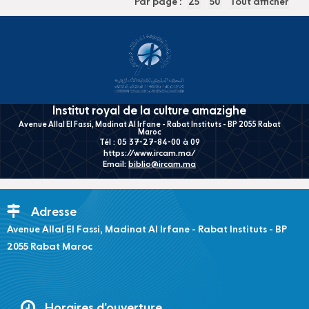
Par page :
25
50
Tout afficher
Institut royal de la culture amazighe
Avenue Allal El Fassi, Madinat Al Irfane - Rabat Instituts - BP 2055 Rabat
Maroc
Tél : 05 37-27-84-00 à 09
https://www.ircam.ma/
Email:
biblio@ircam.ma
Adresse
Avenue Allal El Fassi, Madinat Al Irfane - Rabat Instituts - BP
2055 Rabat Maroc
Horaires d'ouverture