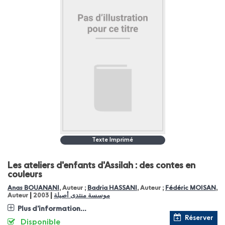
Texte Imprimé
Les ateliers d'enfants d'Assilah : des contes en
couleurs
Anas BOUANANI
, Auteur ;
Badria HASSANI
, Auteur ;
Fédéric MOISAN
,
|
|
Auteur
2003
موسسة منتدى أصيلة
Plus d'information...
Réserver
Disponible