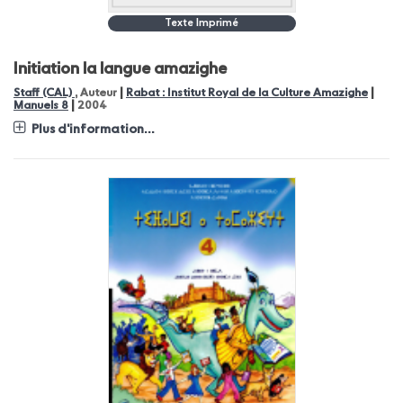
Texte Imprimé
Initiation la langue amazighe
|
|
Staff (CAL)
, Auteur
Rabat : Institut Royal de la Culture Amazighe
|
Manuels 8
2004
Plus d'information...