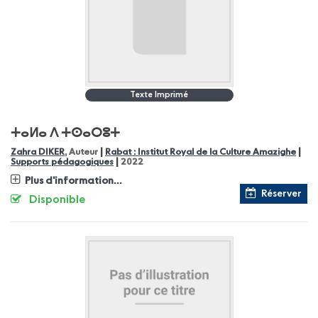
Texte Imprimé
ⵜⴰⵍⴰ ⴷ ⵜⵙⴰⵔⵓⵜ
|
|
Zahra DIKER
, Auteur
Rabat : Institut Royal de la Culture Amazighe
|
Supports pédagogiques
2022
Plus d'information...
Réserver
Disponible