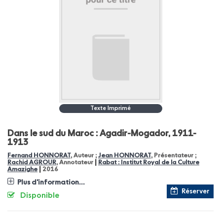
Texte Imprimé
Dans le sud du Maroc : Agadir-Mogador, 1911-
1913
Fernand HONNORAT
, Auteur ;
Jean HONNORAT
, Présentateur ;
|
Rachid AGROUR
, Annotateur
Rabat : Institut Royal de la Culture
|
Amazighe
2016
Plus d'information...
Réserver
Disponible