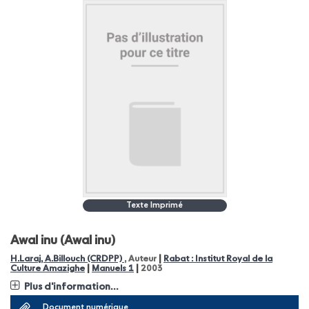
Texte Imprimé
Awal inu (Awal inu)
|
H.Laraj, A.Billouch (CRDPP)
, Auteur
Rabat : Institut Royal de la
|
|
Culture Amazighe
Manuels 1
2003
Plus d'information...
Document numérique