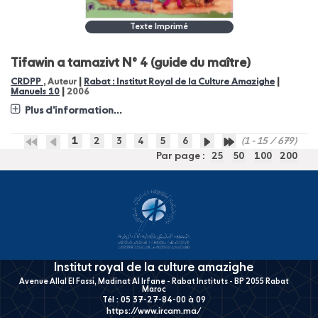
Texte Imprimé
Tifawin a tamazivt N° 4 (guide du maître)
|
|
CRDPP
, Auteur
Rabat : Institut Royal de la Culture Amazighe
|
Manuels 10
2006
Plus d'information...
1
2
3
4
5
6
(1 - 15 / 679)
Par page :
25
50
100
200
Institut royal de la culture amazighe
Avenue Allal El Fassi, Madinat Al Irfane - Rabat Instituts - BP 2055 Rabat
Maroc
Tél : 05 37-27-84-00 à 09
https://www.ircam.ma/