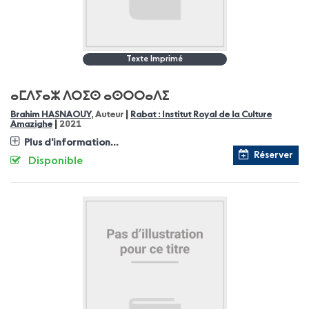
Texte Imprimé
ⴰⵎⴷⵢⴰⵣ ⴷⵔⵉⵙ ⴰⵙⵔⵔⴰⴷⵉ
|
Brahim HASNAOUY
, Auteur
Rabat : Institut Royal de la Culture
|
Amazighe
2021
Plus d'information...
Réserver
Disponible