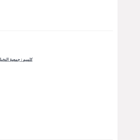
كلميم : جمعية النخيل