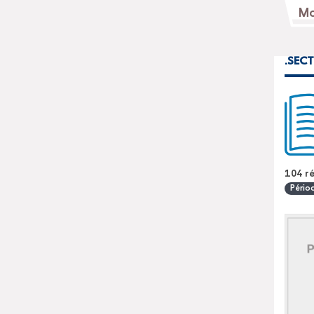
.
SECT
104 ré
Pério