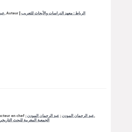
|
عبد
, Auteur
الرباط : معهد الدراسات والأبحاث للتعريب
acteur en chef ;
عبد الرحمان المودن
;
عبد الرحمان المودن
,
الجمعية المغربية للبحث التاريخي