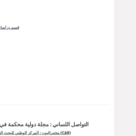
قسم دراسات
التواصل اللساني : مجلة دولية محكمة في ه
ليون : المركز الوطني للبحث العلمي(مختبر ICAR)