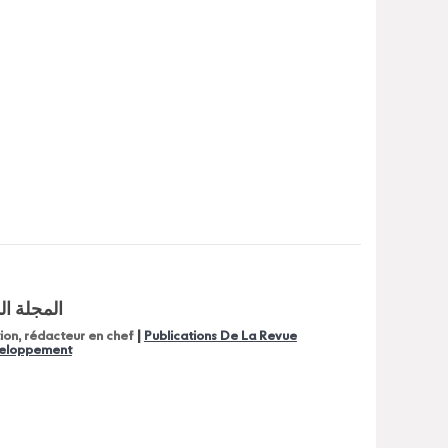
المجلة ال
|
tion, rédacteur en chef
Publications De La Revue
veloppement