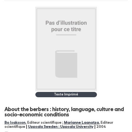
Texte Imprimé
About the berbers : history, language, culture and
socio-economic conditions
Bo Isaksson
, Editeur scientifique ;
Marianne Laanatza
, Editeur
|
|
scientifique
Uppsala Sweden : Uppsala University
2004