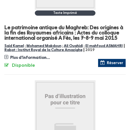
Texte Imprimé
Le patrimoine antique du Maghreb: Des origines à
la fin des Royaumes africains : Actes du colloque
international organisé A Fès, les 7-8-9 mai 2015
|
Said Kamel
;
Mohamed Makdoun
;
Ali Ouahidi
;
El mahfoud ASMAHRI
|
Rabat : Institut Royal de la Culture Amazighe
2019
Plus d'information...
Réserver
Disponible