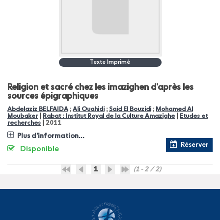
Texte Imprimé
Religion et sacré chez les imazighen d'après les
sources épigraphiques
Abdelaziz BELFAIDA
;
Ali Ouahidi
;
Said El Bouzidi
;
Mohamed Al
|
|
Moubaker
Rabat : Institut Royal de la Culture Amazighe
Etudes et
|
recherches
2011
Plus d'information...
Réserver
Disponible
1
(1 - 2 / 2)