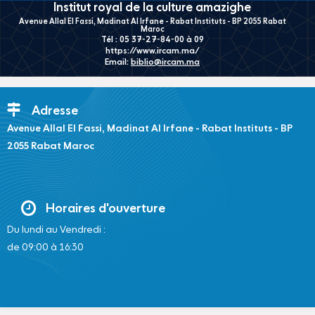
Institut royal de la culture amazighe
Avenue Allal El Fassi, Madinat Al Irfane - Rabat Instituts - BP 2055 Rabat
Maroc
Tél : 05 37-27-84-00 à 09
https://www.ircam.ma/
Email:
biblio@ircam.ma
Adresse
Avenue Allal El Fassi, Madinat Al Irfane - Rabat Instituts - BP
2055 Rabat Maroc
Horaires d'ouverture
Du lundi au Vendredi :
de 09:00 à 16:30