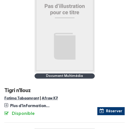
Document Multimédia
Tigri n'llouz
|
Fatima Tabaamrant
Afraw K7
Plus d'information...
Réserver
Disponible