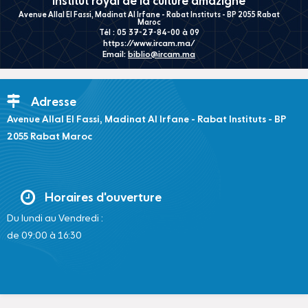
Institut royal de la culture amazighe
Avenue Allal El Fassi, Madinat Al Irfane - Rabat Instituts - BP 2055 Rabat
Maroc
Tél : 05 37-27-84-00 à 09
https://www.ircam.ma/
Email:
biblio@ircam.ma
Adresse
Avenue Allal El Fassi, Madinat Al Irfane - Rabat Instituts - BP
2055 Rabat Maroc
Horaires d'ouverture
Du lundi au Vendredi :
de 09:00 à 16:30