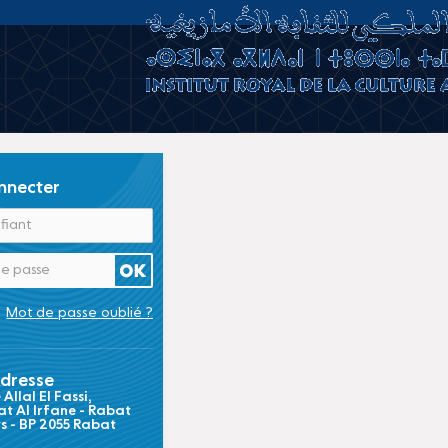
nnecter
Mot de passe oublié ?
dresse
Allal El Fassi,
t Al Irfane - Rabat
ts - BP 2055 Rabat