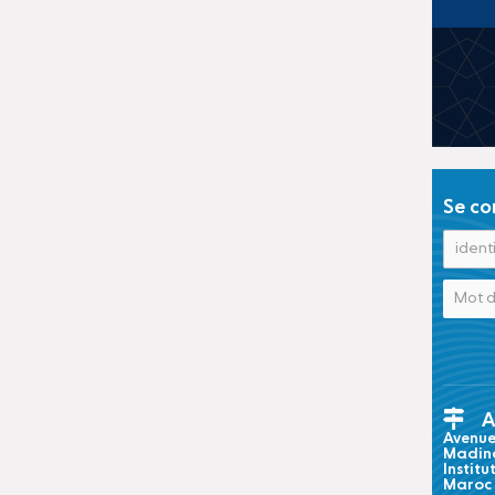
Se co
A
Avenue 
Madina
Institu
Maroc