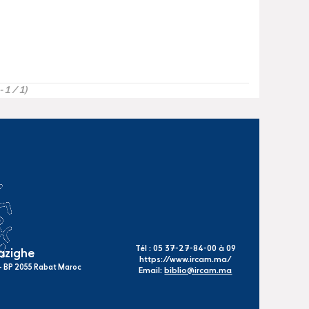
- 1 / 1)
Tél : 05 37-27-84-00 à 09
mazighe
https://www.ircam.ma/
s - BP 2055 Rabat Maroc
Email:
biblio@ircam.ma