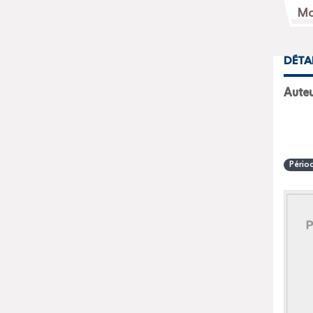
DÉTA
Pério