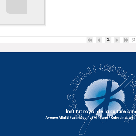
1
(1 
Institut royal de la culture a
Avenue Allal El Fassi, Madinat Al Irfane - Rabat Institut