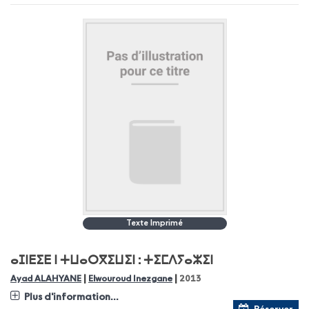
Texte Imprimé
ⴰⵊⵏⴹⵉⴹ ⵏ ⵜⵡⴰⵔⴳⵉⵡⵉⵏ : ⵜⵉⵎⴷⵢⴰⵣⵉⵏ
|
|
Ayad ALAHYANE
Elwouroud Inezgane
2013
Plus d'information...