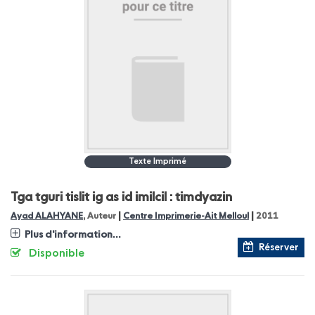
Texte Imprimé
Tga tguri tislit ig as id imilcil : timdyazin
|
|
Ayad ALAHYANE
, Auteur
Centre Imprimerie-Ait Melloul
2011
Plus d'information...
Réserver
Disponible