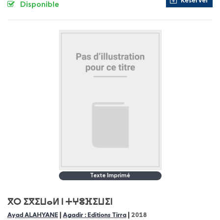
Réserver
Disponible
Texte Imprimé
ⴳⵔ ⵉⴳⵉⵡⴰⵍ ⵏ ⵜⵖⵓⴼⵉⵡⵉⵏ
|
|
Ayad ALAHYANE
Agadir : Editions Tirra
2018