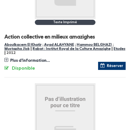
Texte Imprimé
Action collective en milieux amazighes
Aboulkacem El Khatir
;
Ayad ALAHYANE
;
Hammou BELGHAZI
;
|
|
Mustapha Jlok
Rabat : Institut Royal de la Culture Amazighe
Etudes
|
2012
Plus d'information...
Réserver
Disponible