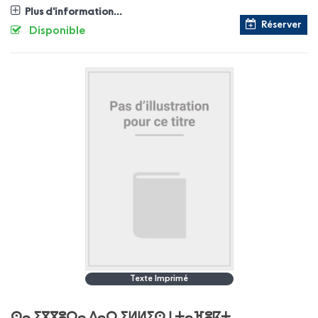
Plus d'information...
Réserver
Disponible
Texte Imprimé
ⵙⴰ ⵉⴳⴳⵓⵔⴰ ⴷⴰⵔ ⵉⵍⵍⵉⵙ ⵏ ⵜⴰⴼⵓⴽⵜ