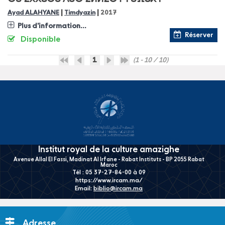
|
|
Ayad ALAHYANE
Timdyazin
2017
Plus d'information...
Réserver
Disponible
1
(1 - 10 / 10)
Institut royal de la culture amazighe
Avenue Allal El Fassi, Madinat Al Irfane - Rabat Instituts - BP 2055 Rabat
Maroc
Tél : 05 37-27-84-00 à 09
https://www.ircam.ma/
Email:
biblio@ircam.ma
Adresse