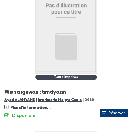
Texte Imprimé
Wis sa ignwan : timdyazin
|
|
Ayad ALAHYANE
Imprimerie Height Copie
2010
Plus d'information...
Réserver
Disponible