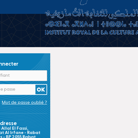
nnecter
Mot de passe oublié ?
dresse
Allal El Fassi,
t Al Irfane - Rabat
ts - BP 2055 Rabat