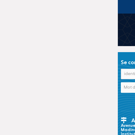
Se co
A
Avenue 
Madina
Institu