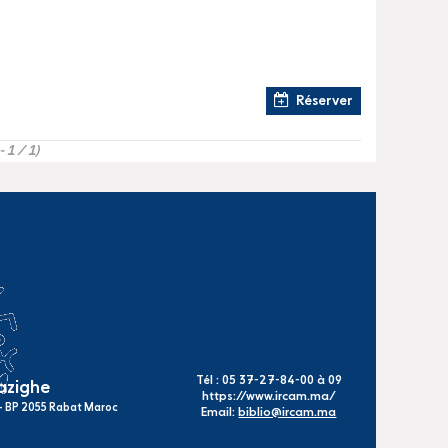
Réserver
- 1 / 1)
Tél : 05 37-27-84-00 à 09
mazighe
https://www.ircam.ma/
s - BP 2055 Rabat Maroc
Email:
biblio@ircam.ma