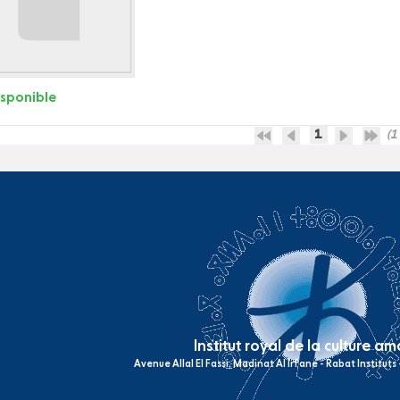
isponible
1
(1 
Institut royal de la culture a
Avenue Allal El Fassi, Madinat Al Irfane - Rabat Institut