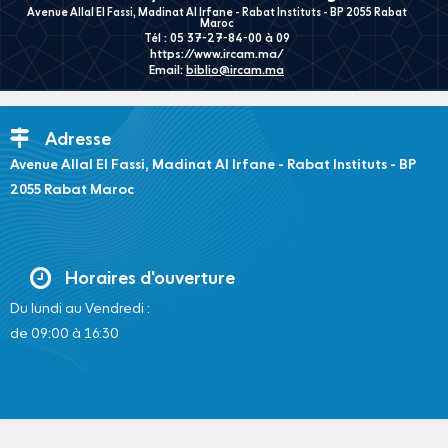
Avenue Allal El Fassi, Madinat Al Irfane - Rabat Instituts - BP 2055 Rabat
Maroc
Tél : 05 37-27-84-00 à 09
https://www.ircam.ma/
Email:
biblio@ircam.ma
Adresse
Avenue Allal El Fassi, Madinat Al Irfane - Rabat Instituts - BP
2055 Rabat Maroc
Horaires d'ouverture
Du lundi au Vendredi :
de 09:00 à 16:30