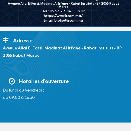
Avenue Allal El Fassi, Madinat Al Irfane - Rabat Instituts - BP 2055 Rabat
Maroc
Tél : 05 37-27-84-00 à 09
https://www.ircam.ma/
Email:
biblio@ircam.ma
Adresse
Avenue Allal El Fassi, Madinat Al Irfane - Rabat Instituts - BP
2055 Rabat Maroc
Horaires d'ouverture
Du lundi au Vendredi :
de 09:00 à 16:30