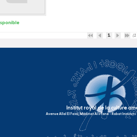
isponible
1
(1 
Institut royal de la culture a
Avenue Allal El Fassi, Madinat Al Irfane - Rabat Institut