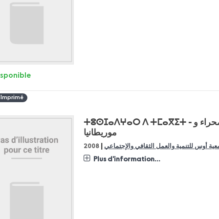
isponible
 Imprimé
ⵜⵓⵙⵊⴰⴷⵖⴰⵔ ⴷ ⵜⵎⴰⴳⵉⵜ - الأعلام الجغرافية و الهوية : الأعلام الأمازيغية بالصحراء و
موريطانيا
|
ية أوس للتنمية والعمل الثقافي والإجتماعي
2008
Plus d'information...