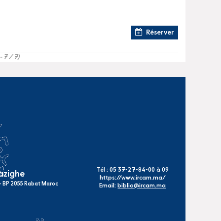
Réserver
- 7 / 7)
Tél : 05 37-27-84-00 à 09
mazighe
https://www.ircam.ma/
s - BP 2055 Rabat Maroc
Email:
biblio@ircam.ma