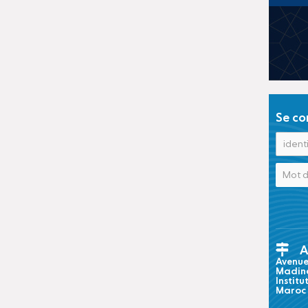
Se co
A
Avenue 
Madina
Institu
Maroc