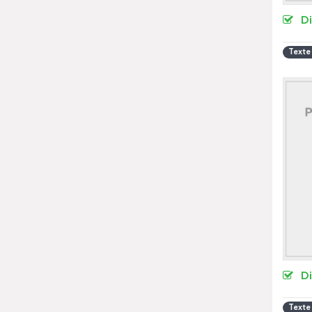
D
Texte
D
Texte