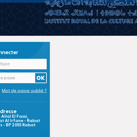
nnecter
Mot de passe oublié ?
dresse
Allal El Fassi,
t Al Irfane - Rabat
ts - BP 2055 Rabat