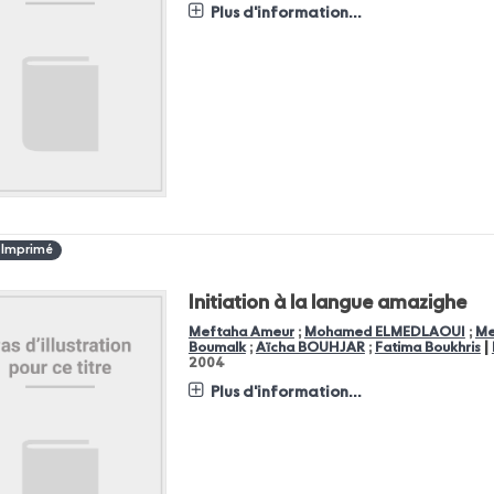
Plus d'information...
 Imprimé
Initiation à la langue amazighe
Meftaha Ameur
;
Mohamed ELMEDLAOUI
;
Me
|
Boumalk
;
Aïcha BOUHJAR
;
Fatima Boukhris
2004
Plus d'information...