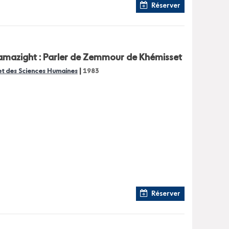
Réserver
 Tamazight : Parler de Zemmour de Khémisset
|
 et des Sciences Humaines
1983
Réserver