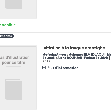
isponible
 Imprimé
Initiation à la langue amazighe
Meftaha Ameur
;
Mohamed ELMEDLAOUI
;
Me
|
Boumalk
;
Aïcha BOUHJAR
;
Fatima Boukhris
2019
Plus d'information...