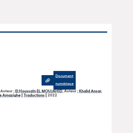
Document
numérique
, Auteur ;
El Houssaïn EL MOUJAHID
, Auteur ;
Khalid Ansar
,
|
|
ure Amazighe
Traductions
2022