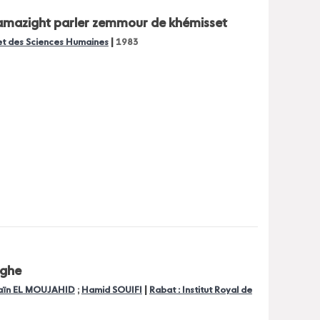
 tamazight parler zemmour de khémisset
|
 et des Sciences Humaines
1983
ighe
|
saïn EL MOUJAHID
;
Hamid SOUIFI
Rabat : Institut Royal de