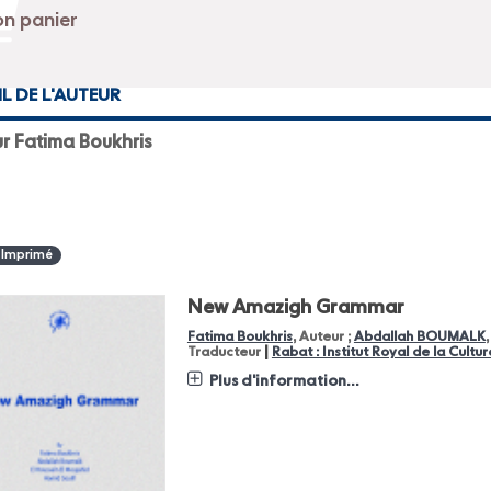
IL DE L'AUTEUR
r Fatima Boukhris
 Imprimé
New Amazigh Grammar
Fatima Boukhris
, Auteur ;
Abdallah BOUMALK
|
Traducteur
Rabat : Institut Royal de la Cult
Plus d'information...