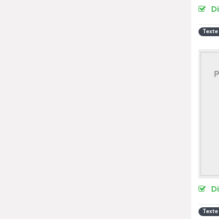
D
Texte
D
Texte