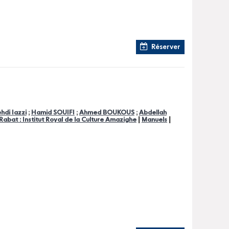
Réserver
hdi Iazzi
;
Hamid SOUIFI
;
Ahmed BOUKOUS
;
Abdellah
|
|
Rabat : Institut Royal de la Culture Amazighe
Manuels