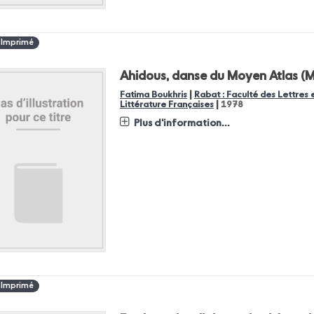
 Imprimé
Ahidous, danse du Moyen Atlas (
|
Fatima Boukhris
Rabat : Faculté des Lettre
|
Littérature Françaises
1978
Plus d'information...
 Imprimé