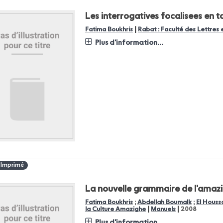
Les interrogatives focalisees en
|
Fatima Boukhris
Rabat : Faculté des Lettres
Plus d'information...
 Imprimé
La nouvelle grammaire de l'amaz
Fatima Boukhris
;
Abdellah Boumalk
;
El Hous
|
|
la Culture Amazighe
Manuels
2008
Plus d'information...