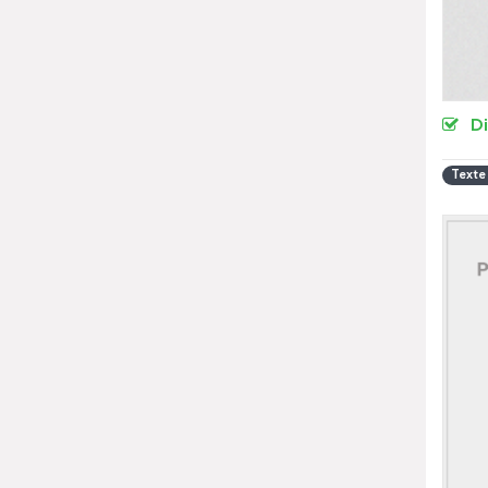
D
Texte