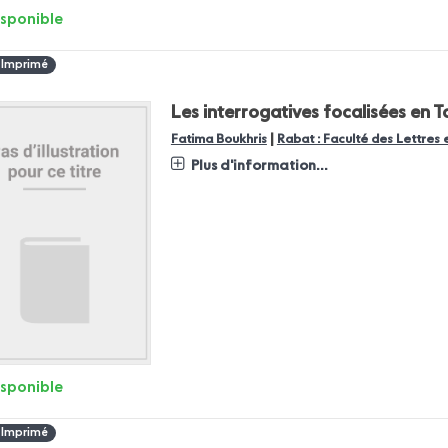
isponible
 Imprimé
Les interrogatives focalisées en
|
Fatima Boukhris
Rabat : Faculté des Lettres
Plus d'information...
isponible
 Imprimé