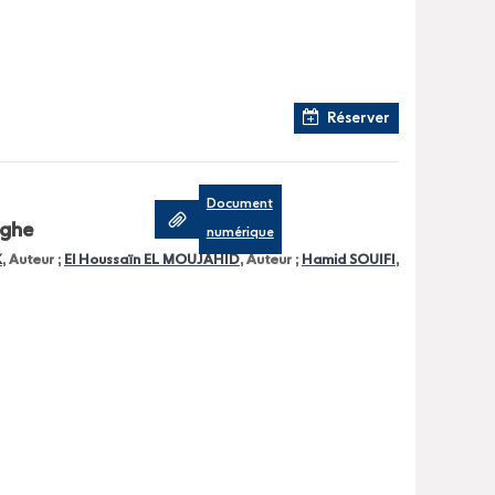
Réserver
Document
ighe
numérique
K
, Auteur ;
El Houssaïn EL MOUJAHID
, Auteur ;
Hamid SOUIFI
,