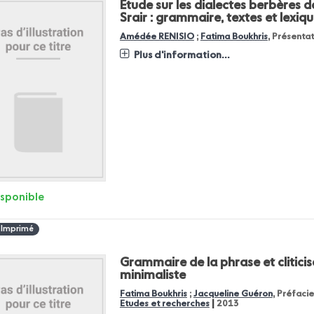
Etude sur les dialectes berbères d
Srair : grammaire, textes et lexiq
Amédée RENISIO
;
Fatima Boukhris
, Présenta
Plus d'information...
isponible
 Imprimé
Grammaire de la phrase et clitici
minimaliste
Fatima Boukhris
;
Jacqueline Guéron
, Préfacie
|
Etudes et recherches
2013