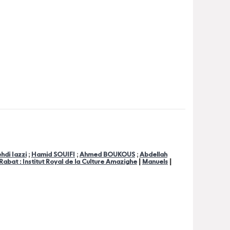
hdi Iazzi
;
Hamid SOUIFI
;
Ahmed BOUKOUS
;
Abdellah
|
|
Rabat : Institut Royal de la Culture Amazighe
Manuels