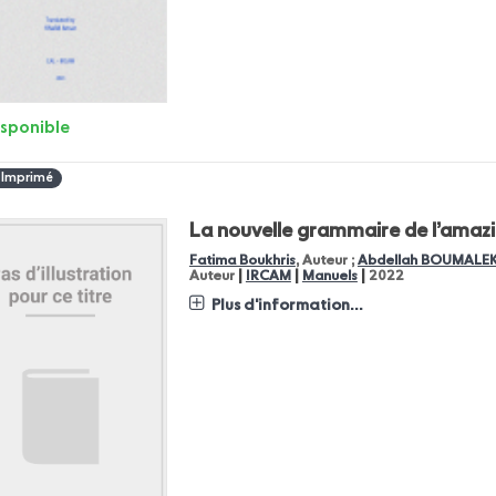
isponible
 Imprimé
La nouvelle grammaire de l’amaz
Fatima Boukhris
, Auteur ;
Abdellah BOUMALE
|
|
|
Auteur
IRCAM
Manuels
2022
Plus d'information...