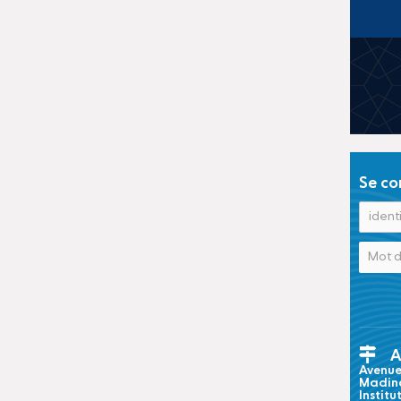
Se co
A
Avenue 
Madina
Institu