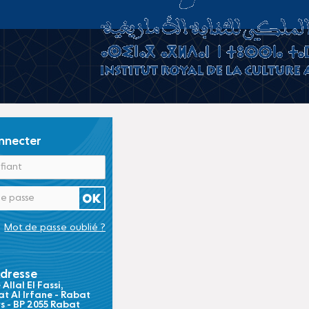
nnecter
Mot de passe oublié ?
dresse
Allal El Fassi,
t Al Irfane - Rabat
ts - BP 2055 Rabat