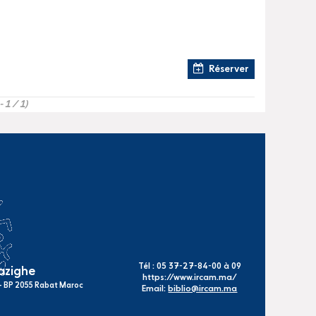
Réserver
- 1 / 1)
Tél : 05 37-27-84-00 à 09
mazighe
https://www.ircam.ma/
s - BP 2055 Rabat Maroc
Email:
biblio@ircam.ma