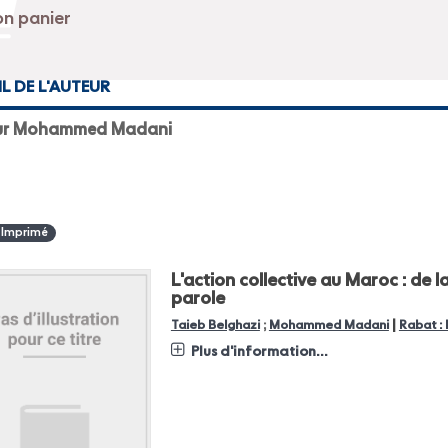
IL DE L'AUTEUR
ur Mohammed Madani
 Imprimé
L'action collective au Maroc : de l
parole
|
Taieb Belghazi
;
Mohammed Madani
Rabat :
Plus d'information...