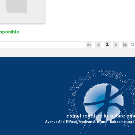
isponible
1
(1 
Institut royal de la culture a
Avenue Allal El Fassi, Madinat Al Irfane - Rabat Institut