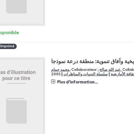
isponible
 Imprimé
خية واَفاق تنموية: منطقة درعة نموذجا
, Colla
عبد الله صالح
, Collaborateur ;
محمد حمام
|
|
قافة الأمازيغية
سلسلة الندوات والمناظرات
2005
Plus d'information...