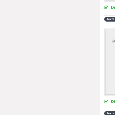
D
Texte
D
Texte