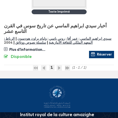
Texte Imprimé
أخبار سيدي ابراهيم الماسي عن تاريخ سوس في القرن
التاسع عشر
|
الرباط :
وليام براون هودسون
;
روني باسي
;
عمر أفا
;
سيدي ابراهيم الماسي
|
|
2004
سلسلة نصوص ووثائق
المعهد الملكي للثقافة الأمازيغية
Plus d'information...
Réserver
Disponible
1
(1 - 1 / 1)
Institut royal de la culture amazighe