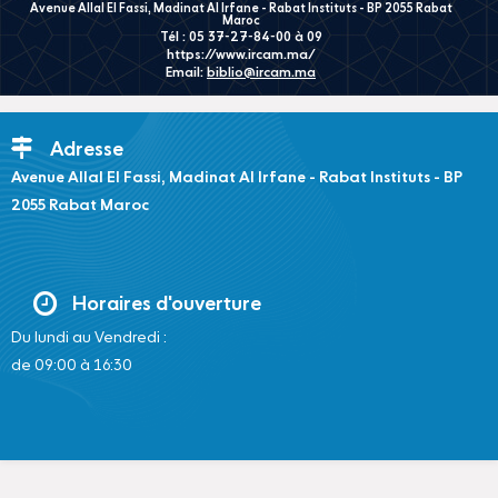
Avenue Allal El Fassi, Madinat Al Irfane - Rabat Instituts - BP 2055 Rabat
Maroc
Tél : 05 37-27-84-00 à 09
https://www.ircam.ma/
Email:
biblio@ircam.ma
Adresse
Avenue Allal El Fassi, Madinat Al Irfane - Rabat Instituts - BP
2055 Rabat Maroc
Horaires d'ouverture
Du lundi au Vendredi :
de 09:00 à 16:30