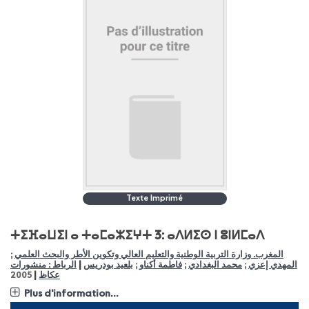
Texte Imprimé
ⵜⵉⴼⴰⵡⵉⵏ ⴰ ⵜⴰⵎⴰⵣⵉⵖⵜ 3: ⴰⴷⵍⵉⵙ ⵏ ⵓⵏⵍⵎⴰⴷ
المغرب. وزارة التربية الوطنية والتعليم العالي وتكوين الأطر والبحث العلمي
;
|
المهدي إعزي
;
محمد البغدادي
;
فاطمة أكناو
;
بلعيد بودريس
الرباط : منشورات
|
عكاظ
2005
Plus d'information...