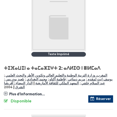
Texte Imprimé
ⵜⵉⴼⴰⵡⵉⵏ ⴰ ⵜⴰⵎⴰⵣⵉⵖⵜ 2: ⴰⴷⵍⵉⵙ ⵏ ⵓⵏⵍⵎⴰⴷ
المغرب. وزارة التربية الوطنية والتعليم العالي وتكوين الأطر والبحث العلمي
;
يوسف ايت لمقدم
;
مريم دمناتي
;
فاطمة أكناو
;
محمد البغدادي
;
بلعيد بودريس
;
|
عبد السلام خلفي
;
المعهد الملكي للثقافة الأمازيغية
الدار البيضاء : أفريقيا
|
الشرق
2004
Plus d'information...
Réserver
Disponible