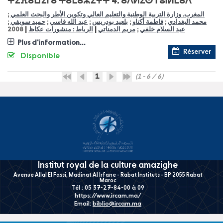
ⵜⵉⴼⴰⵡⵉⵏ ⴰ ⵜⴰⵎⴰⵣⵉⵖⵜ 4: ⴰⴷⵍⵉⵙ ⵏ ⵓⵏⵍⵎⴰⴷ
المغرب. وزارة التربية الوطنية والتعليم العالي وتكوين الأطر والبحث العلمي
;
محمد البغدادي
;
فاطمة أكناو
;
بلعيد بودريس
;
عبد الله قاسي
;
حميد سويفي
;
|
|
عبد السلام خلفي
;
مريم الدمناتي
الرباط : منشورات عكاظ
2008
Plus d'information...
Réserver
Disponible
1
(1 - 6 / 6)
Institut royal de la culture amazighe
Avenue Allal El Fassi, Madinat Al Irfane - Rabat Instituts - BP 2055 Rabat
Maroc
Tél : 05 37-27-84-00 à 09
https://www.ircam.ma/
Email:
biblio@ircam.ma