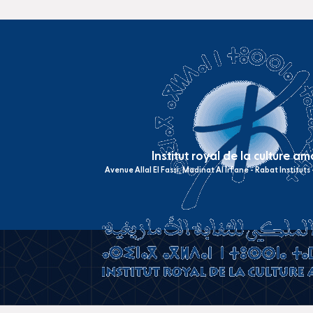
Institut royal de la culture a
Avenue Allal El Fassi, Madinat Al Irfane - Rabat Institut