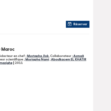
Réserver
u Maroc
rédacteur en chef ;
Mustapha Jlok
, Collaborateur ;
Asmaâ
teur scientifique ;
Mustapha Nami
;
Aboulkacem EL KHATIR
|
 Amazighe
2011