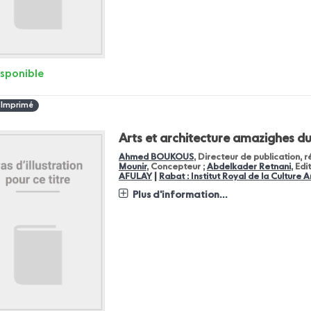
isponible
 Imprimé
Arts et architecture amazighes d
Ahmed BOUKOUS
, Directeur de publication, 
Mounir
, Concepteur ;
Abdelkader Retnani
, Edi
|
AFULAY
Rabat : Institut Royal de la Culture
Plus d'information...