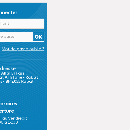
nnecter
Mot de passe oublié ?
dresse
Allal El Fassi,
t Al Irfane - Rabat
ts - BP 2055 Rabat
oraires
erture
i au Vendredi :
00 à 16:30