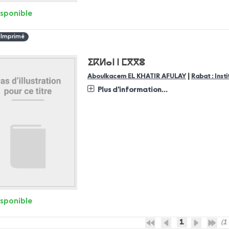
isponible
 Imprimé
ⵉⴽⵍⴰⵏ ⵏ ⵎⴳⴳⵓ
|
Aboulkacem EL KHATIR AFULAY
Rabat : Inst
Plus d'information...
isponible
1
(1 