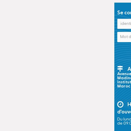
Se co
A
Avenue 
Madina
Institu
Maroc
H
d'ouv
Du lund
de 09: