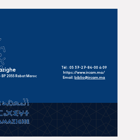
Tél : 05 37-27-84-00 à 09
mazighe
https://www.ircam.ma/
s - BP 2055 Rabat Maroc
Email:
biblio@ircam.ma