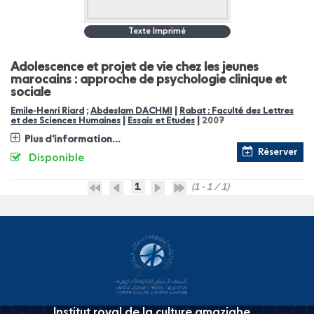
Texte Imprimé
Adolescence et projet de vie chez les jeunes
marocains : approche de psychologie clinique et
sociale
|
Emile-Henri Riard
;
Abdeslam DACHMI
Rabat : Faculté des Lettres
|
|
et des Sciences Humaines
Essais et Etudes
2007
Plus d'information...
Réserver
Disponible
1
(1 - 1 / 1)
Institut royal de la culture amazighe