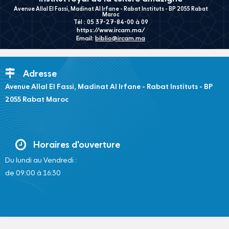
Avenue Allal El Fassi, Madinat Al Irfane - Rabat Instituts - BP 2055 Rabat
Maroc
Tél : 05 37-27-84-00 à 09
https://www.ircam.ma/
Email:
biblio@ircam.ma
Adresse
Avenue Allal El Fassi, Madinat Al Irfane - Rabat Instituts - BP
2055 Rabat Maroc
Horaires d'ouverture
Du lundi au Vendredi :
de 09:00 à 16:30