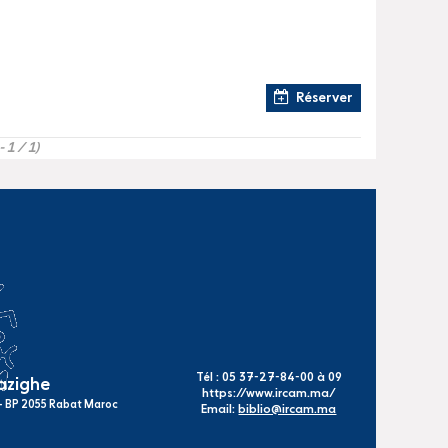
Réserver
- 1 / 1)
Tél : 05 37-27-84-00 à 09
mazighe
https://www.ircam.ma/
s - BP 2055 Rabat Maroc
Email:
biblio@ircam.ma