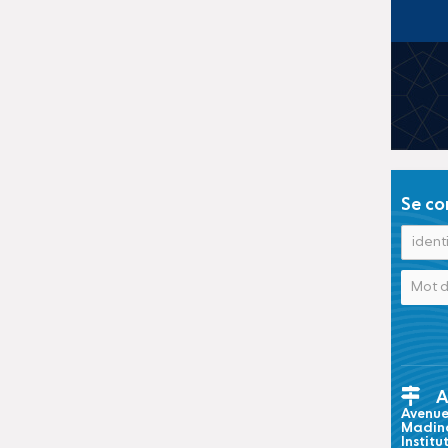
Se co
A
Avenue 
Madina
Institu