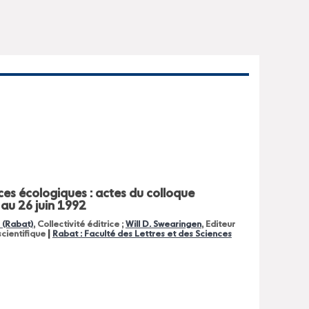
es écologiques : actes du colloque
 au 26 juin 1992
 (Rabat)
, Collectivité éditrice ;
Will D. Swearingen
, Editeur
|
 scientifique
Rabat : Faculté des Lettres et des Sciences