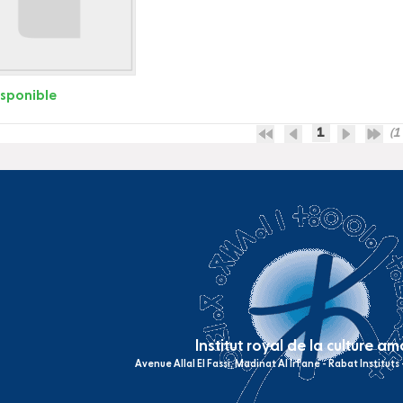
isponible
1
(1 
Institut royal de la culture a
Avenue Allal El Fassi, Madinat Al Irfane - Rabat Institut