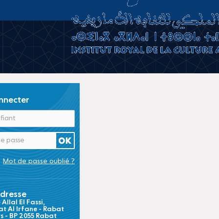
nnecter
Mot de passe oublié ?
dresse
Allal El Fassi,
t Al Irfane - Rabat
ts - BP 2055 Rabat