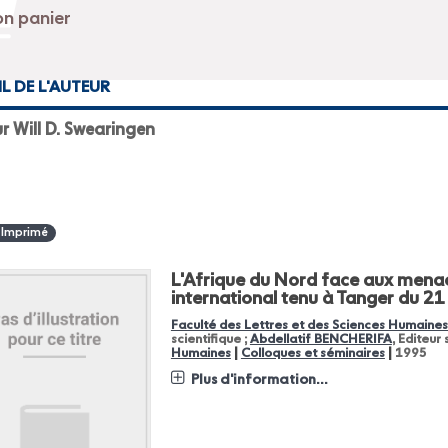
IL DE L'AUTEUR
r Will D. Swearingen
 Imprimé
L'Afrique du Nord face aux menac
international tenu à Tanger du 21
Faculté des Lettres et des Sciences Humaines
scientifique ;
Abdellatif BENCHERIFA
, Editeur
|
|
Humaines
Colloques et séminaires
1995
Plus d'information...