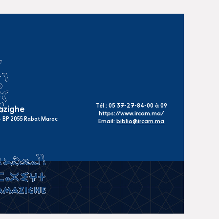
Tél : 05 37-27-84-00 à 09
mazighe
https://www.ircam.ma/
s - BP 2055 Rabat Maroc
Email:
biblio@ircam.ma