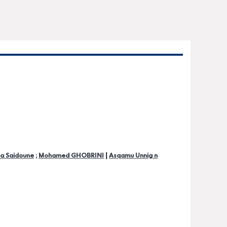
|
ha Saidoune
;
Mohamed GHOBRINI
Asqamu Unnig n