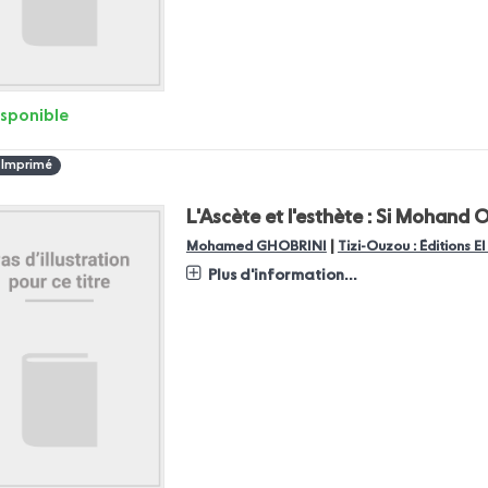
isponible
 Imprimé
L'Ascète et l'esthète : Si Mohan
|
Mohamed GHOBRINI
Tizi-Ouzou : Éditions E
Plus d'information...