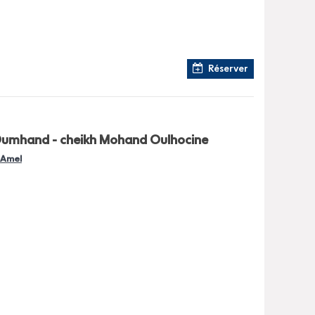
Réserver
d Oumhand - cheikh Mohand Oulhocine
l Amel