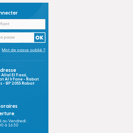
nnecter
Mot de passe oublié ?
dresse
Allal El Fassi,
t Al Irfane - Rabat
ts - BP 2055 Rabat
oraires
erture
i au Vendredi :
00 à 16:30