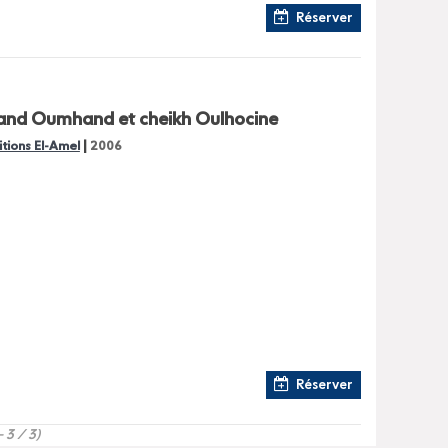
Réserver
ohand Oumhand et cheikh Oulhocine
|
itions El-Amel
2006
Réserver
- 3 / 3)