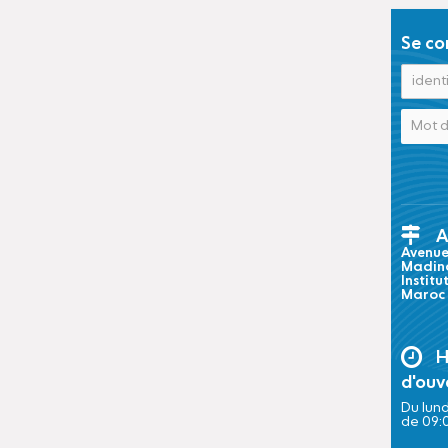
Se co
A
Avenue 
Madina
Institu
Maroc
H
d'ouv
Du lund
de 09: