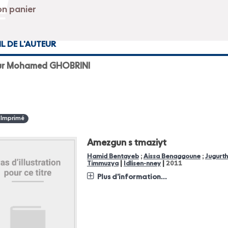
IL DE L'AUTEUR
ur Mohamed GHOBRINI
 Imprimé
Amezgun s tmaziyt
Hamid Bentayeb
;
Aissa Benaggoune
;
Jugurt
|
|
Timmuzya
Idlisen-nney
2011
Plus d'information...