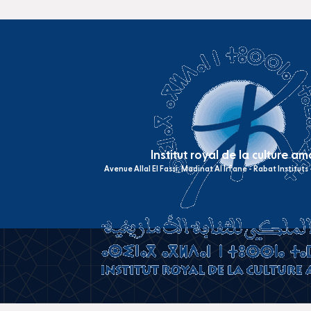
Institut royal de la culture a
Avenue Allal El Fassi, Madinat Al Irfane - Rabat Institut