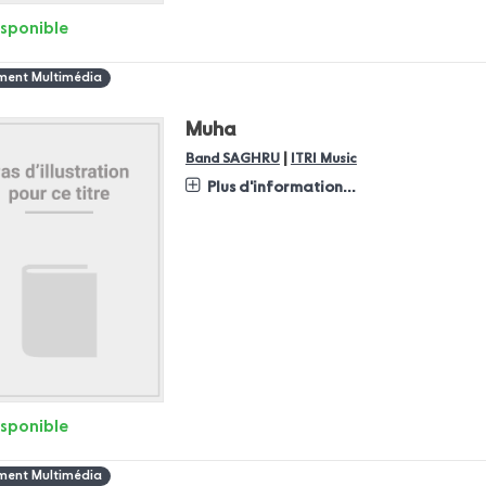
isponible
ent Multimédia
Muha
|
Band SAGHRU
ITRI Music
Plus d'information...
isponible
ent Multimédia