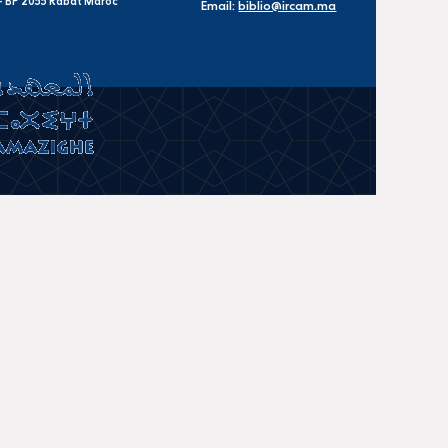
s - BP 2055 Rabat Maroc
Email:
biblio@ircam.ma