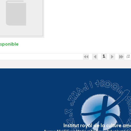
isponible
1
(1 
Institut royal de la culture a