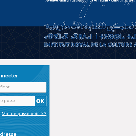
Avenue Allal El Fassi, Madinat Al Irfane - Rabat Institut
nnecter
Mot de passe oublié ?
dresse