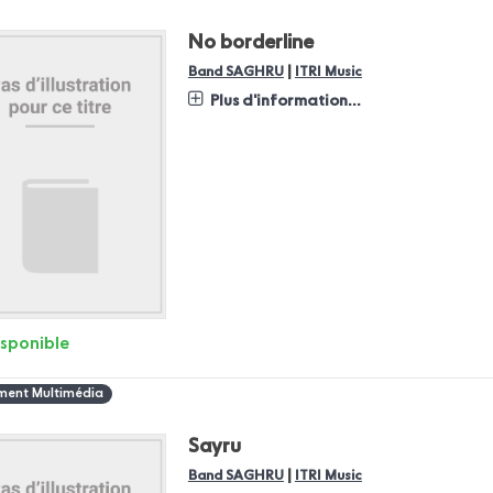
No borderline
|
Band SAGHRU
ITRI Music
Plus d'information...
isponible
ent Multimédia
Sayru
|
Band SAGHRU
ITRI Music