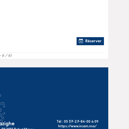
Réserver
- 6 / 6)
Tél : 05 37-27-84-00 à 09
mazighe
https://www.ircam.ma/