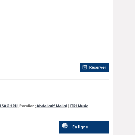
Réserver
|
d SAGHRU
, Parolier ;
Abdellatif Mellal
ITRI Music
En ligne