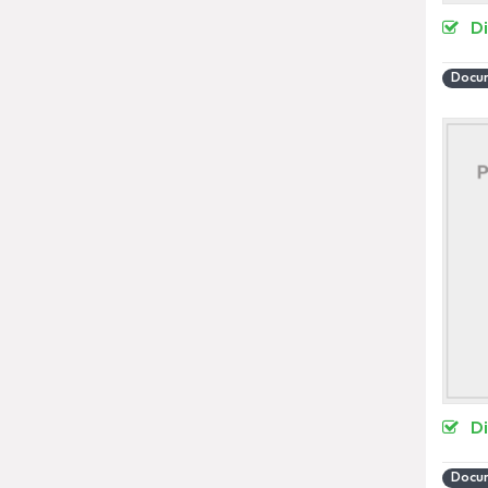
D
Docum
D
Docum