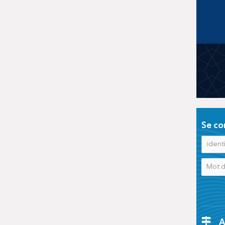
Se co
A