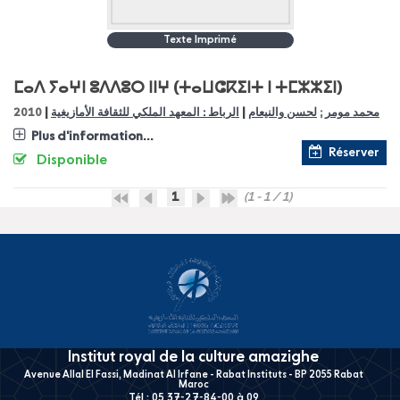
Texte Imprimé
ⵎⴰⴷ ⵢⴰⵖⵏ ⵓⴷⴷⵓⵔ ⵏⵏⵖ (ⵜⴰⵡⵛⴽⵉⵏⵜ ⵏ ⵜⵎⵣⵣⵉⵏ)
|
|
2010
الرباط : المعهد الملكي للثقافة الأمازيغية
لحسن والنيعام
;
محمد مومر
Plus d'information...
Réserver
Disponible
1
(1 - 1 / 1)
Institut royal de la culture amazighe
Avenue Allal El Fassi, Madinat Al Irfane - Rabat Instituts - BP 2055 Rabat
Maroc
Tél : 05 37-27-84-00 à 09