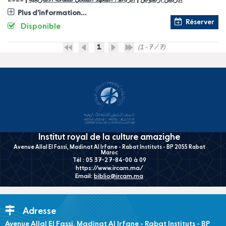
Plus d'information...
Réserver
Disponible
1
(1 - 7 / 7)
Institut royal de la culture amazighe
Avenue Allal El Fassi, Madinat Al Irfane - Rabat Instituts - BP 2055 Rabat
Maroc
Tél : 05 37-27-84-00 à 09
https://www.ircam.ma/
Email:
biblio@ircam.ma
Adresse
Avenue Allal El Fassi, Madinat Al Irfane - Rabat Instituts - BP