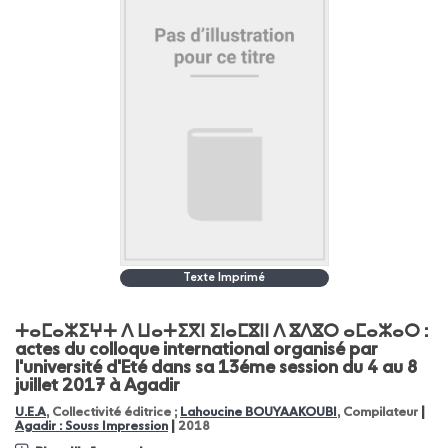
Texte Imprimé
ⵜⴰⵎⴰⵣⵉⵖⵜ ⴷ ⵡⴰⵜⵉⴳⵏ ⵉⵏⴰⵎⴵⵏⵏ ⴷ ⴵⴷⴵⵔ ⴰⵎⴰⵣⴰⵔ :
actes du colloque international organisé par
l'université d'Eté dans sa 13éme session du 4 au 8
juillet 2017 à Agadir
|
U.E.A
, Collectivité éditrice ;
Lahoucine BOUYAAKOUBI
, Compilateur
|
Agadir : Souss Impression
2018