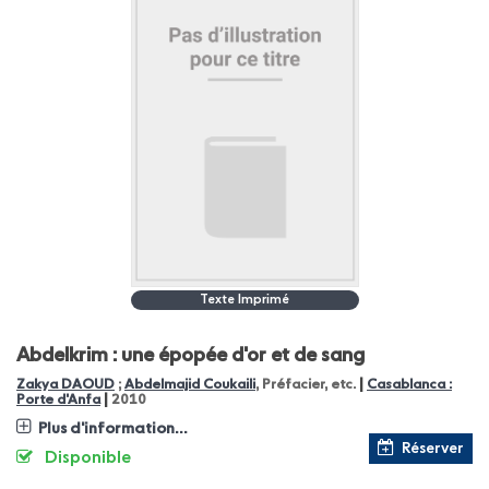
Texte Imprimé
Abdelkrim : une épopée d'or et de sang
|
Zakya DAOUD
;
Abdelmajid Coukaili
, Préfacier, etc.
Casablanca :
|
Porte d'Anfa
2010
Plus d'information...
Réserver
Disponible