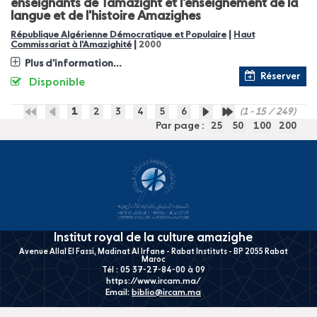
enseignants de Tamazight et l'enseignement de la
langue et de l'histoire Amazighes
|
République Algérienne Démocratique et Populaire
Haut
|
Commissariat à l'Amazighité
2000
Plus d'information...
Réserver
Disponible
1
2
3
4
5
6
(1 - 15 / 249)
Par page :
25
50
100
200
Institut royal de la culture amazighe
Avenue Allal El Fassi, Madinat Al Irfane - Rabat Instituts - BP 2055 Rabat
Maroc
Tél : 05 37-27-84-00 à 09
https://www.ircam.ma/
Email:
biblio@ircam.ma