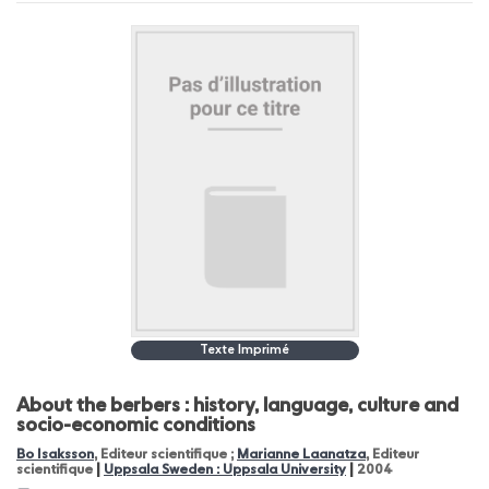
Texte Imprimé
About the berbers : history, language, culture and
socio-economic conditions
Bo Isaksson
, Editeur scientifique ;
Marianne Laanatza
, Editeur
|
|
scientifique
Uppsala Sweden : Uppsala University
2004