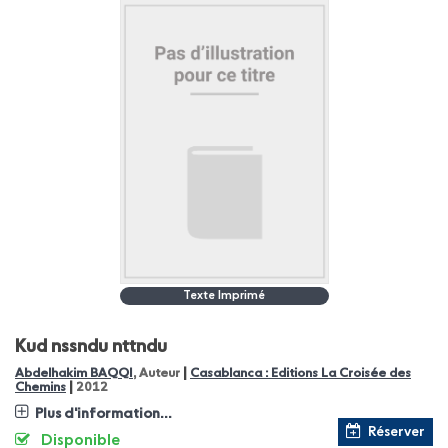
Texte Imprimé
Kud nssndu nttndu
|
Abdelhakim BAQQI
, Auteur
Casablanca : Editions La Croisée des
|
Chemins
2012
Plus d'information...
Réserver
Disponible