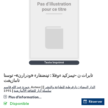
Texte Imprimé
تابرات ن -تيمزكيد ءوفلا : تينضفارء «ودرارن»- توسنا
تامازيغت
|
|
حمزة عبد الله قاسم
, Auteur
الدار البيضاء : دارقرطبة للطباعة والنشر
|
1991
سلسلة أدار للثقافة الاأمازيغية
Plus d'information...
Réserver
Disponible