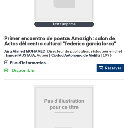
Texte Imprimé
Primer encuentro de poetas Amazigh : salon de
Actos dèl centro cultural "federico garcía lorca"
Aisa Ahmed MOHAMED
, Directeur de publication, rédacteur en chef
|
|
;
Ismael MUSTAFA
, Auteur
Ciudad Autonoma de Melilla
1996
Plus d'information...
Réserver
Disponible