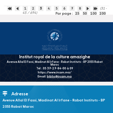
1
2
3
4
5
6
7
8
(31 -
45 / 694)
Par page :
25
50
100
200
Institut royal de la culture amazighe
Avenue Allal El Fassi, Madinat Al Irfane - Rabat Instituts - BP 2055 Rabat
Maroc
Tél : 05 37-27-84-00 à 09
https://www.ircam.ma/
Email:
biblio@ircam.ma
Adresse
Avenue Allal El Fassi, Madinat Al Irfane - Rabat Instituts - BP
2055 Rabat Maroc