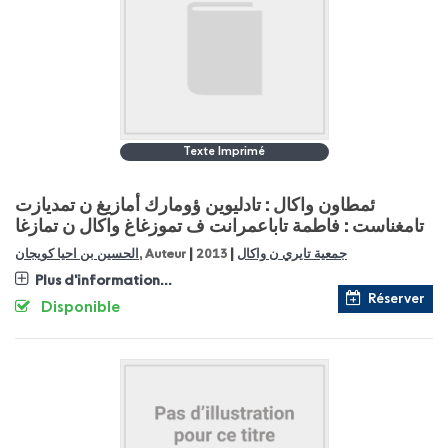
Texte Imprimé
ئمطاون واكال : تادليوين ؤومارك أمازيغ ن تمديازت
تامغناست : فاطمة تاباعمرانت ف تموزغاغ واكال ن تمازغا
|
|
الحسين بن احيا كويجان
, Auteur
2013
جمعية تايري ن واكال
Plus d'information...
Réserver
Disponible