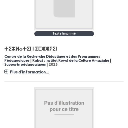
Texte Imprimé
ⵜⵉⵣⵍⴰⵜⵉⵏ ⵏ ⵉⵎⵥⵥⵢⵉⵏ
Centre de la Recherche Didactique et des Programmes
|
|
Pédagogiques
Rabat : Institut Royal de la Culture Amazighe
|
Supports pédagogiques
2013
Plus d'information...