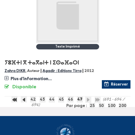
Texte Imprimé
ⵢⵓⴼⵜⵏ ⴳ ⵜⴰⴳⴰⵏⵜ ⵏ ⵉⵙⴰⴼⴰⵔⵏ
|
|
Zahra DIKR
, Auteur
Agadir : Editions Tirra
2012
Plus d'information...
Réserver
Disponible
42
43
44
45
46
47
(691 - 694 /
694)
Par page :
25
50
100
200