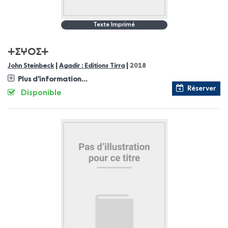
Texte Imprimé
ⵜⵉⵖⵔⵉⵜ
|
|
John Steinbeck
Agadir : Editions Tirra
2018
Plus d'information...
Réserver
Disponible