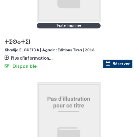
Texte Imprimé
ⵜⵉⵙⴰⵜⵉⵏ
|
|
Khadija ELGUEJDA
Agadir : Editions Tirra
2018
Plus d'information...
Réserver
Disponible