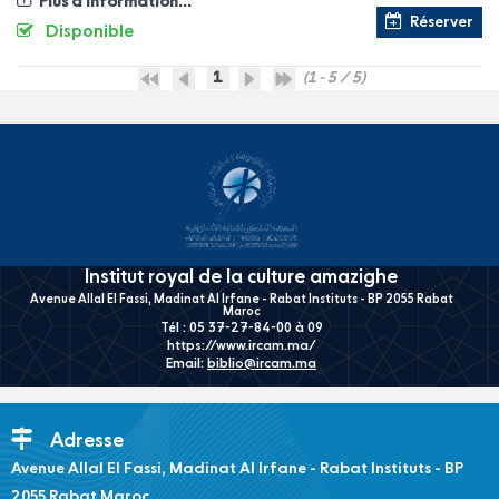
Plus d'information...
Réserver
Disponible
1
(1 - 5 / 5)
Institut royal de la culture amazighe
Avenue Allal El Fassi, Madinat Al Irfane - Rabat Instituts - BP 2055 Rabat
Maroc
Tél : 05 37-27-84-00 à 09
https://www.ircam.ma/
Email:
biblio@ircam.ma
Adresse
Avenue Allal El Fassi, Madinat Al Irfane - Rabat Instituts - BP
2055 Rabat Maroc